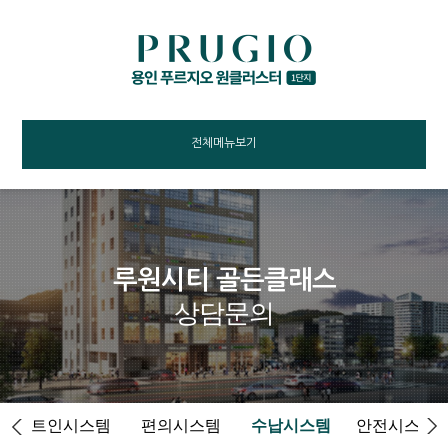
전체메뉴보기
루원시티 골든클래스
상담문의
빌트인시스템
편의시스템
수납시스템
안전시스템